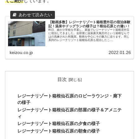
てご紹介
しています。
【動画多数】レジーナリゾート箱根雲外荘の宿泊体験
記！温泉やドッグランの様子は？根仙石原との違い！
昨日、娘が小学校を卒業し、家族でレジーナリゾート箱根雲外荘
に宿泊してきました。全部屋に温泉露天風呂付という箱根ならで
はの洗練された和風宿。動画を中心にその魅力に迫ります。同じ
系列のレジーナリゾート箱根仙石原も宿泊したこ...
keizou.co.jp
2022.01.26
目次
レジーナリゾート箱根仙石原のロビーラウンジ・廊下
の様子
レジーナリゾート箱根仙石原の部屋の様子＆アメニテ
ィ
レジーナリゾート箱根仙石原の夕食の様子
レジーナリゾート箱根仙石原の朝食の様子