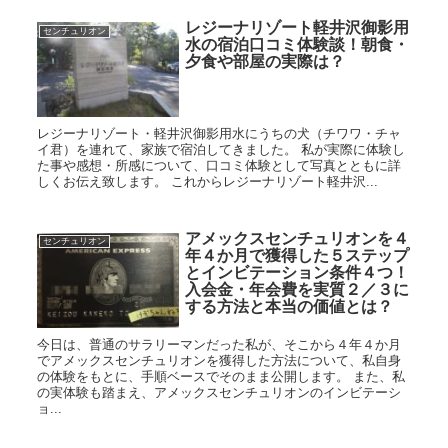
レジーナリゾート軽井沢御影用
センチュリオン
水の宿泊口コミ体験談！朝食・
夕食や部屋の実際は？
レジーナリゾート・軽井沢御影用水にうちの犬（チワワ・チャ
イ君）を連れて、家族で宿泊してきました。 私が実際に体験し
た事や感想・所感について、口コミ体験として写真とともに詳
しくお伝え致します。 これからレジーナリゾート軽井沢...
アメックスセンチュリオンを４
センチュリオン
年４か月で獲得した５ステップ
とインビテーション条件４つ！
入会金・年会費を実質２／３に
する方法と本当の価値とは？
今日は、普通のサラリーマンだった私が、そこから４年４か月
でアメックスセンチュリオンを獲得した方法について、私自身
の体験をもとに、手順ベースでそのまま公開します。 また、私
の実体験も踏まえ、アメックスセンチュリオンのインビテーシ
ョ...